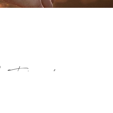
e Tier- und
chfotografie
ch mit deinem Tier verbindet und mache