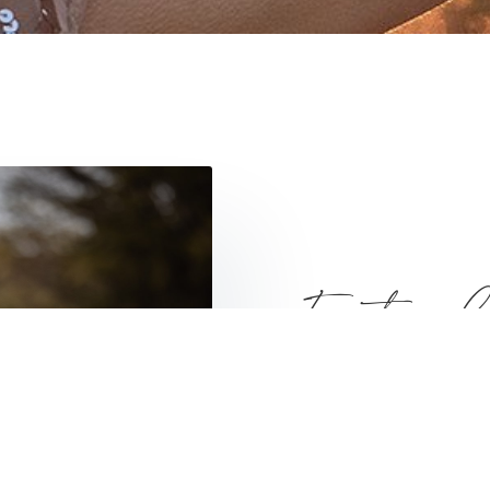
Emotional
Tier-Mens
Ich sehe das Band, das di